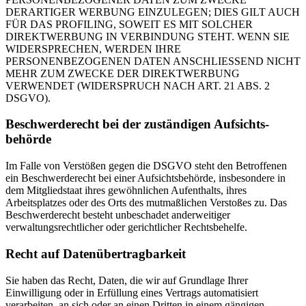
DERARTIGER WERBUNG EINZULEGEN; DIES GILT AUCH
FÜR DAS PROFILING, SOWEIT ES MIT SOLCHER
DIREKTWERBUNG IN VERBINDUNG STEHT. WENN SIE
WIDERSPRECHEN, WERDEN IHRE
PERSONENBEZOGENEN DATEN ANSCHLIESSEND NICHT
MEHR ZUM ZWECKE DER DIREKTWERBUNG
VERWENDET (WIDERSPRUCH NACH ART. 21 ABS. 2
DSGVO).
Beschwerde­recht bei der zuständigen Aufsichts­
behörde
Im Falle von Verstößen gegen die DSGVO steht den Betroffenen
ein Beschwerderecht bei einer Aufsichtsbehörde, insbesondere in
dem Mitgliedstaat ihres gewöhnlichen Aufenthalts, ihres
Arbeitsplatzes oder des Orts des mutmaßlichen Verstoßes zu. Das
Beschwerderecht besteht unbeschadet anderweitiger
verwaltungsrechtlicher oder gerichtlicher Rechtsbehelfe.
Recht auf Daten­übertrag­barkeit
Sie haben das Recht, Daten, die wir auf Grundlage Ihrer
Einwilligung oder in Erfüllung eines Vertrags automatisiert
verarbeiten, an sich oder an einen Dritten in einem gängigen,