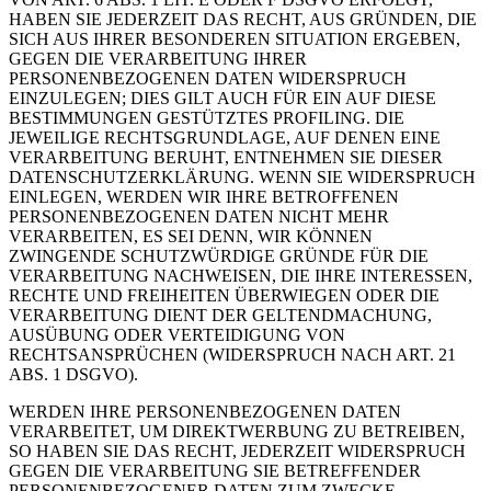
HABEN SIE JEDERZEIT DAS RECHT, AUS GRÜNDEN, DIE
SICH AUS IHRER BESONDEREN SITUATION ERGEBEN,
GEGEN DIE VERARBEITUNG IHRER
PERSONENBEZOGENEN DATEN WIDERSPRUCH
EINZULEGEN; DIES GILT AUCH FÜR EIN AUF DIESE
BESTIMMUNGEN GESTÜTZTES PROFILING. DIE
JEWEILIGE RECHTSGRUNDLAGE, AUF DENEN EINE
VERARBEITUNG BERUHT, ENTNEHMEN SIE DIESER
DATENSCHUTZERKLÄRUNG. WENN SIE WIDERSPRUCH
EINLEGEN, WERDEN WIR IHRE BETROFFENEN
PERSONENBEZOGENEN DATEN NICHT MEHR
VERARBEITEN, ES SEI DENN, WIR KÖNNEN
ZWINGENDE SCHUTZWÜRDIGE GRÜNDE FÜR DIE
VERARBEITUNG NACHWEISEN, DIE IHRE INTERESSEN,
RECHTE UND FREIHEITEN ÜBERWIEGEN ODER DIE
VERARBEITUNG DIENT DER GELTENDMACHUNG,
AUSÜBUNG ODER VERTEIDIGUNG VON
RECHTSANSPRÜCHEN (WIDERSPRUCH NACH ART. 21
ABS. 1 DSGVO).
WERDEN IHRE PERSONENBEZOGENEN DATEN
VERARBEITET, UM DIREKTWERBUNG ZU BETREIBEN,
SO HABEN SIE DAS RECHT, JEDERZEIT WIDERSPRUCH
GEGEN DIE VERARBEITUNG SIE BETREFFENDER
PERSONENBEZOGENER DATEN ZUM ZWECKE